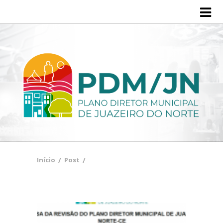
Início
Eixos temáticos
Etapas e produtos
Etapa 1 – Plano Executivo de Trabalho
Etapa 2 – Leituras Técnicas e Comunitárias da Cidade
Etapa 3 – Diretrizes e eixos estratégicos, objetivos e ações
Início
/
Post
/
Etapa 4 – Minuta do Projeto de Lei do PDM e Legislação
Complementar
Etapa 5 -Plano Diretor Revisado